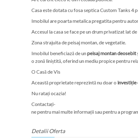
Casa este dotata cu fosa septica Custom Tanks 4 pe
Imobilul are poarta metalica pregatita pentru autom
Accesul la casa se face pe un drum privatizat lat d
Zona strajuita de peisaj montan, de vegetatie.
Imobilul beneficiază de un
peisaj montan deosebit
ș
o zonă liniștită, oferind un mediu propice pentru rel
O Casă de Vis
Această proprietate reprezintă nu doar o
investiție
Nu ratați ocazia!
Contactați-
ne pentru mai multe informații sau pentru a progra
Detalii Oferta