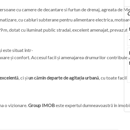
rsoane cu camere de decantare si furtun de drenaj, agreata de Med
C
atizare, cu cabluri subterane pentru alimentare electrica, motoare 
e 9 m, dotat cu iluminat public stradal, excelent amenajat, prevazut
i este situat într-
axare și confort. Accesul facil și amenajarea drumurilor contribuie l
 excelentă
, ci și
un cămin departe de agitația urbană
, cu toate facili
ma o vizionare.
Group IMOB
este expertul dumneavoastră în imobil