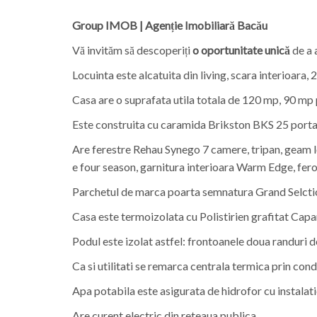
Group IMOB | Agenție Imobiliară Bacău
Vă invităm să descoperiți
o oportunitate unică
de a 
Locuinta este alcatuita din living, scara interioara,
Casa are o suprafata utila totala de 120 mp, 90 mp
Este construita cu caramida Brikston BKS 25 portant
Are ferestre Rehau Synego 7 camere, tripan, geam 
e four season, garnitura interioara Warm Edge, fe
Parchetul de marca poarta semnatura Grand Selcti
Casa este termoizolata cu Polistirien grafitat Capar
Podul este izolat astfel: frontoanele doua randuri de 
Ca si utilitati se remarca centrala termica prin con
Apa potabila este asigurata de hidrofor cu instalati
Are curent electric din reteaua publica.