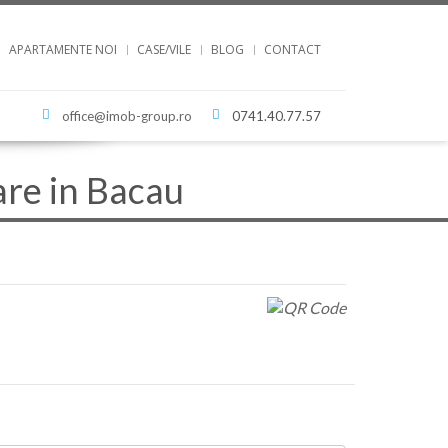
APARTAMENTE NOI
CASE/VILE
BLOG
CONTACT
office@imob-group.ro
0741.40.77.57
are in Bacau