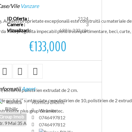
ase/Vile
Vanzare
ID Oferta :
2124
uș. Această proprietate excepțională este construită cu materiale de
Camere :
3
Vizualizari :
693 in 232 zile
nsarda fiind pregatita impecabil pentru compartimentare, beci, curte,
€133,000
nformatii
Agent
, soclul cu polistirien extrudat de 2 cm.
le podului” sunt izolate cu polistirien de 10, polistirien de 2 extruda
Romica Bibilic
Website
istribuitor plus grup de amestec.
Group Imob
0746497812
tr. 9 Mai 35 A
0746497812