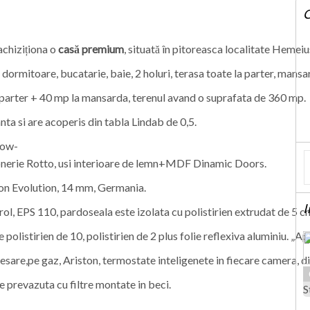
C
achiziționa o
casă premium
, situată în pitoreasca localitate Hemei
 2 dormitoare, bucatarie, baie, 2 holuri, terasa toate la parter, ma
 parter + 40 mp la mansarda, terenul avand o suprafata de 360 mp.
a si are acoperis din tabla Lindab de 0,5.
low-
ronerie Rotto, usi interioare de lemn+MDF Dinamic Doors.
on Evolution, 14 mm, Germania.
I
ol, EPS 110, pardoseala este izolata cu polistirien extrudat de 5 cm
polistirien de 10, polistirien de 2 plus folie reflexiva aluminiu. „Ape
desare,pe gaz, Ariston, termostate inteligenete in fiecare camera, d
e prevazuta cu filtre montate in beci.
S