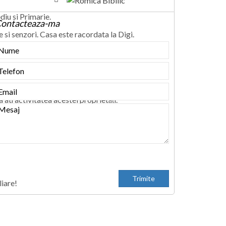
iu si Primarie.
ontacteaza-ma
si senzori. Casa este racordata la Digi.
 cu poarta metalica automatizata.
a atractivitatea acestei proprietăți.
tățile necesare unui trai confortabil.
iare!