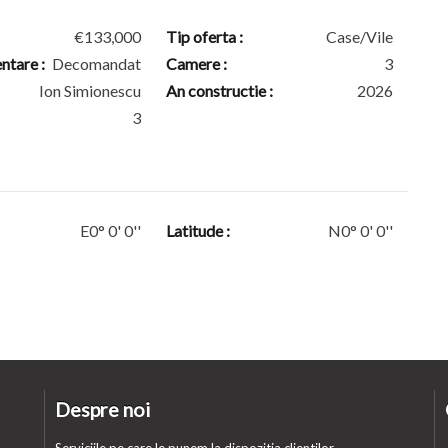
€133,000
Tip oferta :
Case/Vile
tare :
Decomandat
Camere :
3
Ion Simionescu
An constructie :
2026
3
E0° 0' 0''
Latitude :
N0° 0' 0''
Despre noi