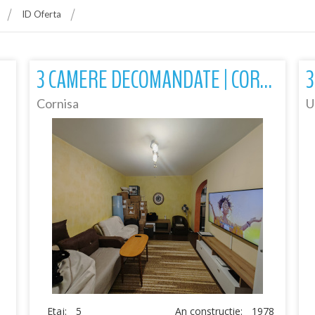
ID Oferta
3 CAMERE DECOMANDATE | CORNIȘA | 63 MP UTILI | SPAȚIOS, ÎNGRIJIT
Cornisa
U
Etaj:
5
An constructie:
1978