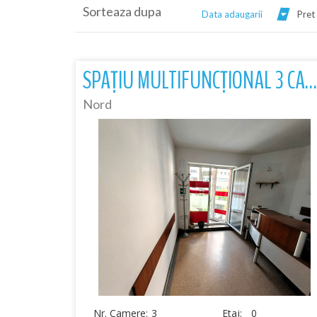
Sorteaza dupa
Data adaugarii
Pret
SPAȚIU MULTIFUNCȚIONAL 3 CAMERE | ȘTEFAN CEL MARE | IDEAL PENTRU SEDIU
Nord
Nr. Camere:
3
Etaj:
0