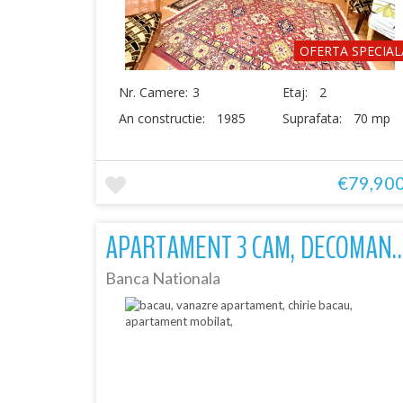
OFERTA SPECIAL
Nr. Camere:
3
Etaj:
2
An constructie:
1985
Suprafata:
70 mp
€79,90
APARTAMENT 3 CAM, DECOMANDAT, ETAJ 1/4, BLOC 1991
Banca Nationala