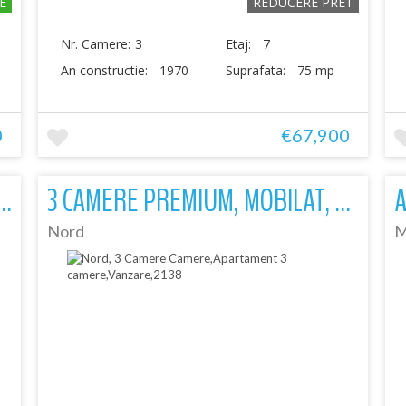
E
REDUCERE PRET
Nr. Camere:
3
Etaj:
7
An constructie:
1970
Suprafata:
75 mp
0
€67,900
ET 2, BLOC 1985 - MILCOV POMPIERI
3 CAMERE PREMIUM, MOBILAT, UTILAT, IMPECABIL, ZONA NORD
Nord
M