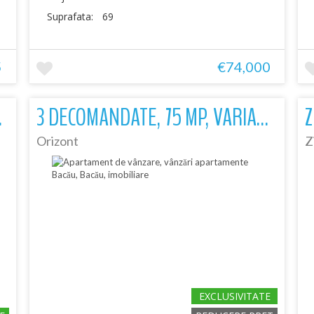
Suprafata:
69
5
€74,000
COSTIN
3 DECOMANDATE, 75 MP, VARIANTA XXL
Orizont
Z
EXCLUSIVITATE