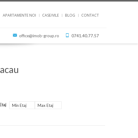
APARTAMENTE NOI
CASE/VILE
BLOG
CONTACT
office@imob-group.ro
0741.40.77.57
Bacau
Etaj
Min Etaj
Max Etaj