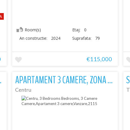
A
3
Room(s)
Etaj:
0
An constructie:
2024
Suprafata:
79
0
€115,000
, MOBILAT & RENOVAT L
APARTAMENT 3 CAMERE, ZONA CENTRALĂ – PARCUL CANCICOV, ETAJ 1 DIN 4, SP
Centru
T