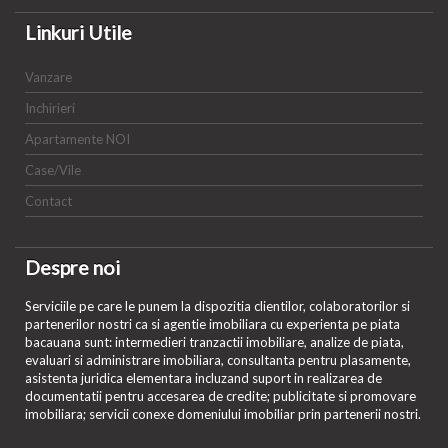
Linkuri Utile
Vanzare
Inchirieri
Apartamente NOI
Case/Vile
Contact
Despre noi
Serviciile pe care le punem la dispozitia clientilor, colaboratorilor si
partenerilor nostri ca si agentie imobiliara cu experienta pe piata
bacauana sunt: intermedieri tranzactii imobiliare, analize de piata,
evaluari si administrare imobiliara, consultanta pentru plasamente,
asistenta juridica elementara incluzand suport in realizarea de
documentatii pentru accesarea de credite; publicitate si promovare
imobiliara; servicii conexe domeniului imobiliar prin partenerii nostri.