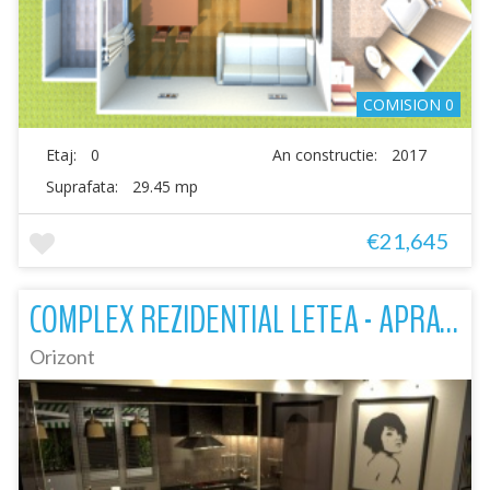
COMISION 0
Etaj:
0
An constructie:
2017
Suprafata:
29.45 mp
€21,645
COMPLEX REZIDENTIAL LETEA - APRATAMENTE 2 CAMERE
Orizont