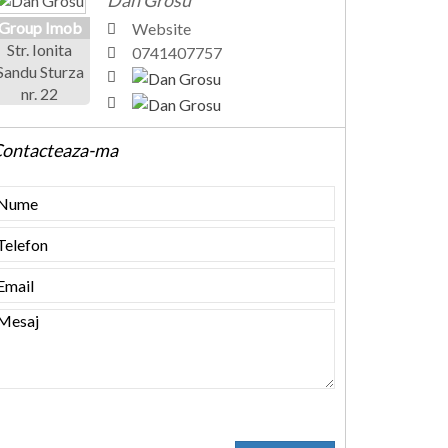
Dan Grosu
Group Imob
Website
Str. Ionita
0741407757
Sandu Sturza
nr. 22
ontacteaza-ma