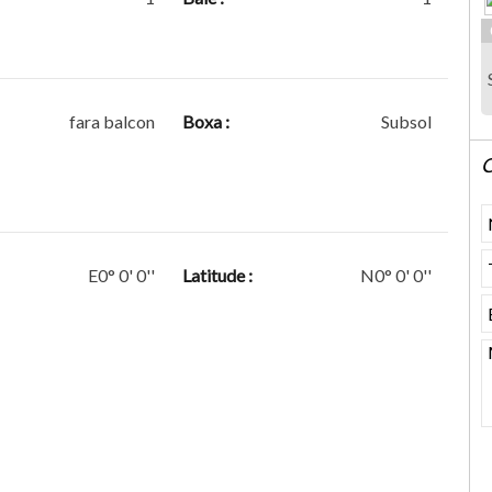
fara balcon
Boxa :
Subsol
C
E0° 0' 0''
Latitude :
N0° 0' 0''