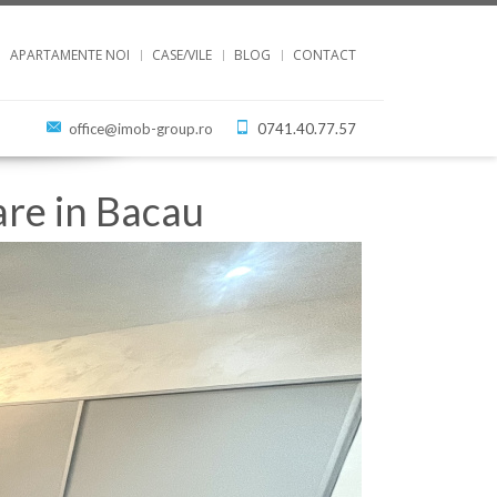
APARTAMENTE NOI
CASE/VILE
BLOG
CONTACT
office@imob-group.ro
0741.40.77.57
are in Bacau