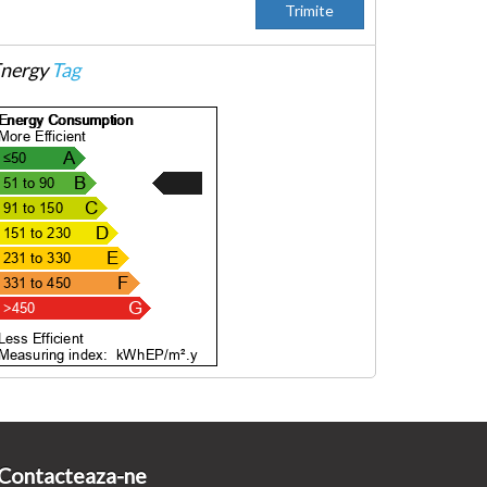
nergy
Tag
Contacteaza-ne