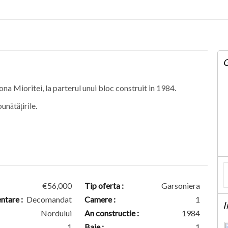
G
a Mioritei, la parterul unui bloc construit in 1984.
nătățirile.
€56,000
Tip oferta :
Garsoniera
tare :
Decomandat
Camere :
1
I
Nordului
An constructie :
1984
1
Baie :
1