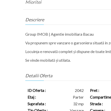
Mioritei
Descriere
Group IMOB | Agentie imobiliara Bacau
Va propunem spre vanzare o garsoniera situată in zon
Locuința e renovată complet și dispune de toate îmbu
Se vinde mobilată și utilata.
Detalii Oferta
ID Oferta :
2042
Pret :
Etaj :
Parter
Compartimen
Suprafata :
32 mp
Strada :
Tip Oferta :
Vanzare
Camere :