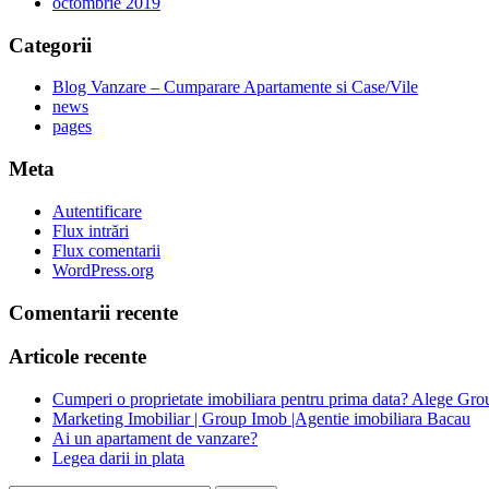
octombrie 2019
Categorii
Blog Vanzare – Cumparare Apartamente si Case/Vile
news
pages
Meta
Autentificare
Flux intrări
Flux comentarii
WordPress.org
Comentarii recente
Articole recente
Cumperi o proprietate imobiliara pentru prima data? Alege Gro
Marketing Imobiliar | Group Imob |Agentie imobiliara Bacau
Ai un apartament de vanzare?
Legea darii in plata